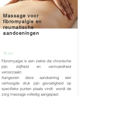
Massage voor
fibromyalgie en
reumatische
aandoeningen
75 min
Fibromyalgie is een ziekte die chronische
pijn, stijfheid en vermoeidheid
veroorzaakt.
Aangezien deze aandoening een
verhoogde druk pijn gevoeligheid op
specifieke punten plaats vindt wordt de
zorg massage volledig aangepast.
Waardoor de massage voor mensen met
Fibromyalgie en reumatische aandoening
een verlichting geven door talrijke